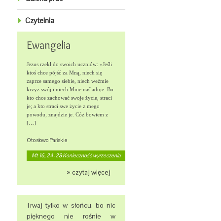
Czytelnia
Ewangelia
Jezus rzekł do swoich uczniów: «Jeśli
ktoś chce pójść za Mną, niech się
zaprze samego siebie, niech weźmie
krzyż swój i niech Mnie naśladuje. Bo
kto chce zachować swoje życie, straci
je; a kto straci swe życie z mego
powodu, znajdzie je. Cóż bowiem z
[…]
Oto słowo Pańskie
Mt 16, 24-28 Konieczność wyrzeczenia
» czytaj więcej
Trwaj tylko w słońcu, bo nic
pięknego nie rośnie w