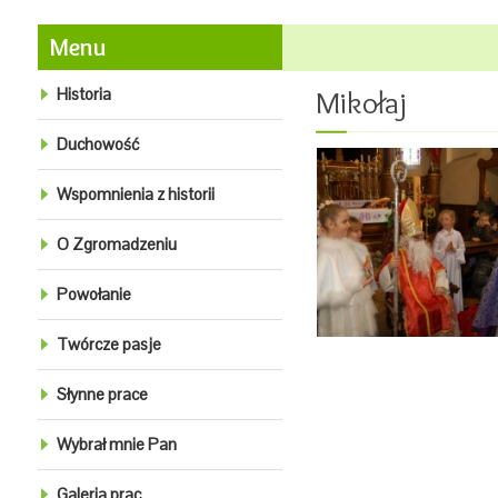
Menu
Historia
Mikołaj
Duchowość
Wspomnienia z historii
O Zgromadzeniu
Powołanie
Twórcze pasje
Słynne prace
Wybrał mnie Pan
Galeria prac